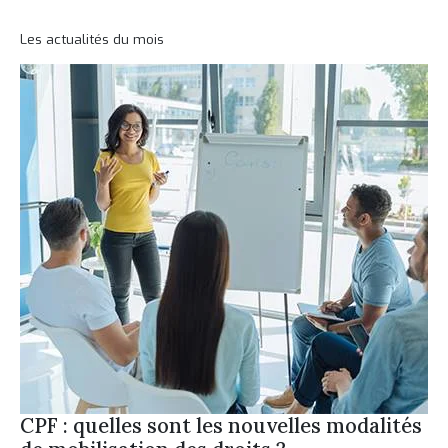
Les actualités du mois
CPF : quelles sont les nouvelles modalités
JO