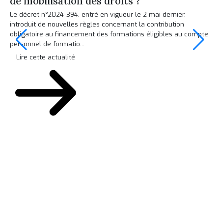
de mobilisation des droits ?
s
?
Le décret n°2024-394, entré en vigueur le 2 mai dernier,
introduit de nouvelles règles concernant la contribution
Les
obligatoire au financement des formations éligibles au compte
jui
personnel de formatio...
une
aus
Lire cette actualité
L