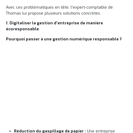
Avec ces problématiques en tête, l'expert-comptable de
Thomas lui propose plusieurs solutions concrètes.
1. Digitaliser la gestion d'entreprise de manière
écoresponsable
Pourquoi passer à une gestion numérique responsable ?
Adopter une gestion numérique écoresponsable
permet aux entreprises de gagner en efficacité
tout en réduisant leur impact environnemental.
Réduction du gaspillage de papier :
Une entreprise