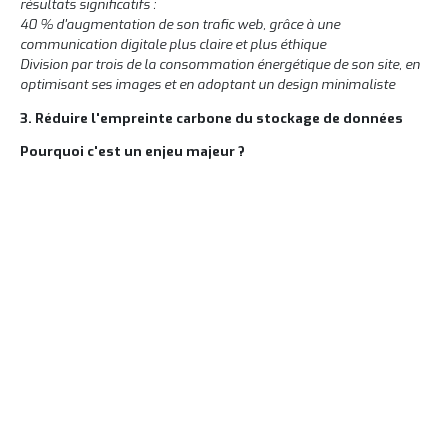
résultats significatifs :
40 % d'augmentation de son trafic web, grâce à une
communication digitale plus claire et plus éthique
Division par trois de la consommation énergétique de son site, en
optimisant ses images et en adoptant un design minimaliste
3. Réduire l'empreinte carbone du stockage de données
Pourquoi c'est un enjeu majeur ?
Le stockage de données numériques est souvent
un aspect négligé dans la transition écologique
des entreprises, pourtant, il représente un
véritable levier d’action pour réduire l’empreinte
carbone.