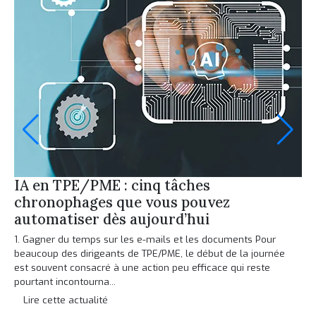
IA en TPE/PME : cinq tâches
P
chronophages que vous pouvez
à 
automatiser dès aujourd’hui
Co
ban
1. Gagner du temps sur les e-mails et les documents Pour
vér
beaucoup des dirigeants de TPE/PME, le début de la journée
pui
est souvent consacré à une action peu efficace qui reste
pourtant incontourna...
L
Lire cette actualité