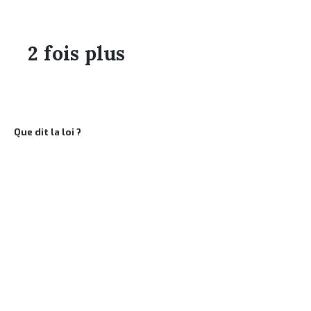
salariés et 3,3% pour les entreprises de 20 à 49 salariés.
2 fois plus
Il y a 2 fois plus de chômeurs parmi les travailleurs handicapés
Que dit la loi ?
La loi de 1987 exige de chaque entreprise d’au
travailleurs handicapés. Si elle ne répond pas à c
l’insertion profe