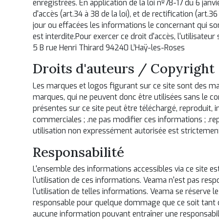
enregistrées. En application de la loi nº78-17 du 6 janvie
d'accès (art.34 à 38 de la loi), et de rectification (art.
jour ou effacées les informations le concernant qui so
est interdite.Pour exercer ce droit d'accès, l'utilisateur 
5 B rue Henri Thirard 94240 L’Haÿ-les-Roses
Droits d'auteurs / Copyright
Les marques et logos figurant sur ce site sont des m
marques, qui ne peuvent donc être utilisées sans le c
présentes sur ce site peut être téléchargé, reproduit, 
commerciales ; .ne pas modifier ces informations ; .rep
utilisation non expressément autorisée est strictement 
Responsabilité
L'ensemble des informations accessibles via ce site est
l'utilisation de ces informations. Veama n'est pas respo
l'utilisation de telles informations. Veama se réserve
responsable pour quelque dommage que ce soit tant dire
aucune information pouvant entraîner une responsabilité 