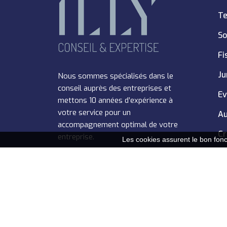
Te
So
Fi
Ju
Nous sommes spécialisés dans le
conseil auprès des entreprises et
Ev
mettons 10 années d’expérience à
votre service pour un
Au
accompagnement optimal de votre
Cr
entreprise.
Les cookies assurent le bon fonct
© Cabinet illy |
Mentions légales
|
Politique 