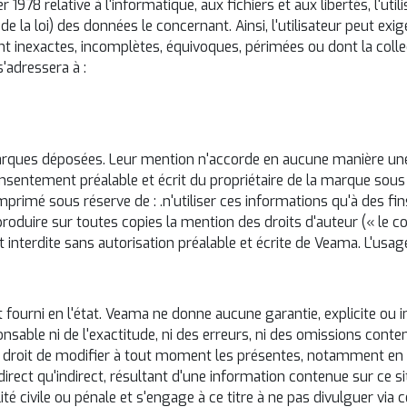
r 1978 relative à l'informatique, aux fichiers et aux libertés, l'util
36 de la loi) des données le concernant. Ainsi, l'utilisateur peut ex
nt inexactes, incomplètes, équivoques, périmées ou dont la collec
s'adressera à :
arques déposées. Leur mention n'accorde en aucune manière une l
onsentement préalable et écrit du propriétaire de la marque sou
imprimé sous réserve de : .n'utiliser ces informations qu'à des f
roduire sur toutes copies la mention des droits d'auteur (« le co
interdite sans autorisation préalable et écrite de Veama. L'usage
 fourni en l'état. Veama ne donne aucune garantie, explicite ou i
nsable ni de l'exactitude, ni des erreurs, ni des omissions conten
 le droit de modifier à tout moment les présentes, notamment en 
ct qu'indirect, résultant d'une information contenue sur ce site
civile ou pénale et s'engage à ce titre à ne pas divulguer via ce 