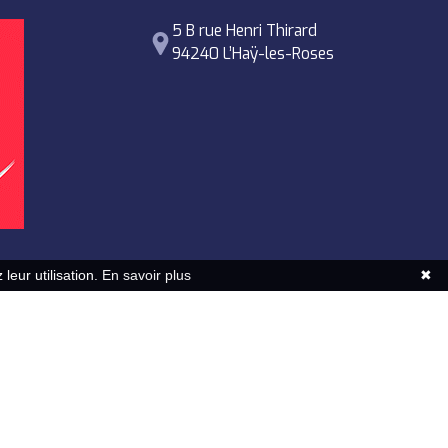
5 B rue Henri Thirard
94240 L’Haÿ-les-Roses
leur utilisation.
En savoir plus
✖
ert