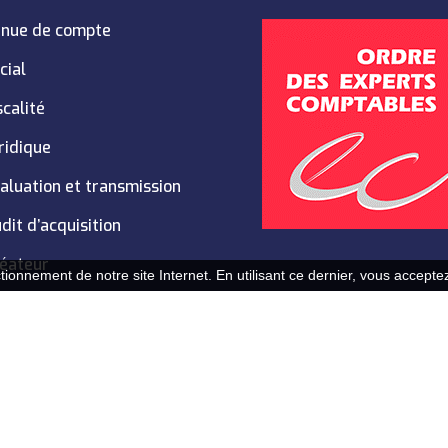
nue de compte
cial
scalité
ridique
aluation et transmission
dit d’acquisition
éateur
ionnement de notre site Internet. En utilisant ce dernier, vous acceptez 
de confidentialité
| Réalisation de sites Internet,
lagence.exp