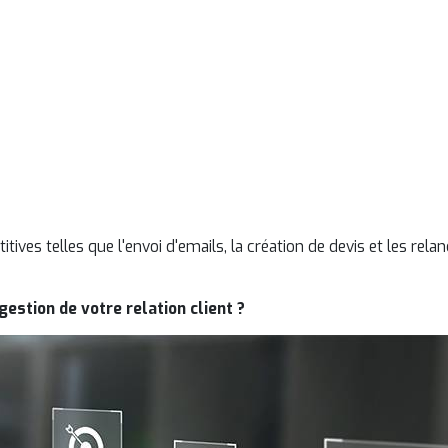
giciel CRM est une plateforme qui centralise tout
rmations relatives aux clients et aux prospects de 
, offrant ainsi une vue d'ensemble complète de vo
client.
tives telles que l'envoi d'emails, la création de devis et les rel
gestion de votre relation client ?